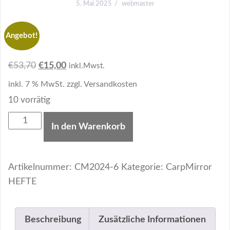
5. Mai 2025
webmaster
Angebot!
Ursprünglicher
Aktueller
€
53,70
€
15,00
inkl.Mwst.
Preis
Preis
inkl. 7 % MwSt.
zzgl.
Versandkosten
war:
ist:
10 vorrätig
€53,70
€15,00.
CarpMirror
In den Warenkorb
Bündel
2024
|
Artikelnummer:
CM2024-6
Kategorie:
CarpMirror
6
HEFTE
Hefte
Menge
Beschreibung
Zusätzliche Informationen