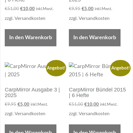
Ursprünglicher
Aktueller
Ursprünglicher
Aktueller
€
51,00
€
10,00
€
9,95
€
5,00
inkl.Mwst.
inkl.Mwst.
Preis
Preis
Preis
Preis
zzgl.
Versandkosten
zzgl.
Versandkosten
war:
ist:
war:
ist:
€51,00
€10,00.
€9,95
€5,00.
In den Warenkorb
In den Warenkorb
Angebot!
Angebot!
CarpMirror Ausgabe 3 |
CarpMirror Bündel 2015
2025
| 6 Hefte
Ursprünglicher
Aktueller
Ursprünglicher
Aktueller
€
9,95
€
5,00
€
51,00
€
10,00
inkl.Mwst.
inkl.Mwst.
Preis
Preis
Preis
Preis
zzgl.
Versandkosten
zzgl.
Versandkosten
war:
ist:
war:
ist:
€9,95
€5,00.
€51,00
€10,00.